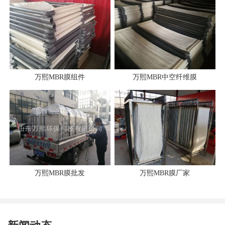
万熙MBR膜组件
万熙MBR中空纤维膜
万熙MBR膜批发
万熙MBR膜厂家