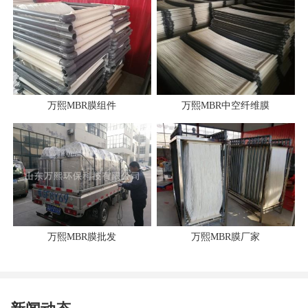
万熙MBR膜组件
万熙MBR中空纤维膜
万熙MBR膜批发
万熙MBR膜厂家