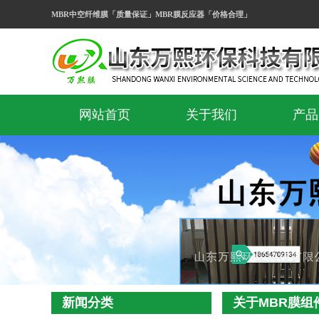
MBR中空纤维膜「质量保证」MBR膜反应器「价格合理」
网站首页
关于我们
产品
公司简介
MB
MBR生
MBR
MBR中
新闻分类
关于MBR膜组
MBR