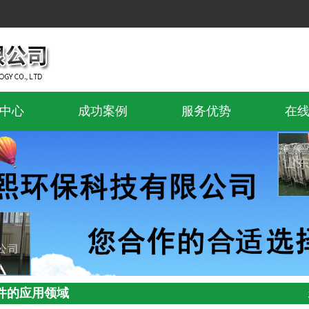
中心
成功案例
服务优势
在
R膜
万熙MBR膜
物反应器
膜工艺
空纤维膜
件的应用领域
膜组件